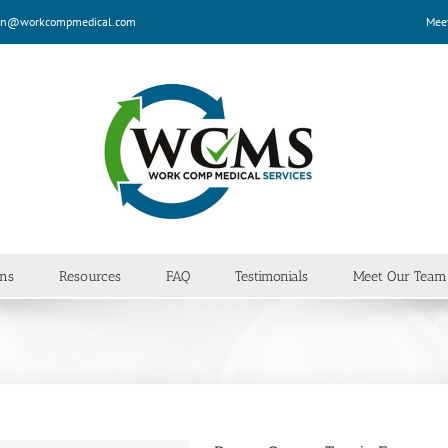
n@workcompmedical.com
Mee
ans
Resources
FAQ
Testimonials
Meet Our Team