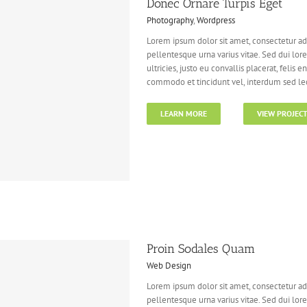
Donec Ornare Turpis Eget
Photography
,
Wordpress
Lorem ipsum dolor sit amet, consectetur adi
pellentesque urna varius vitae. Sed dui lor
ultricies, justo eu convallis placerat, felis e
commodo et tincidunt vel, interdum sed lect
LEARN MORE
VIEW PROJEC
Proin Sodales Quam
Web Design
Lorem ipsum dolor sit amet, consectetur adi
pellentesque urna varius vitae. Sed dui lor