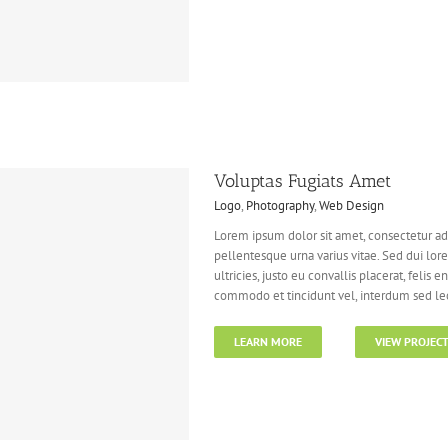
Voluptas Fugiats Amet
Logo
,
Photography
,
Web Design
Lorem ipsum dolor sit amet, consectetur adi
pellentesque urna varius vitae. Sed dui lor
ultricies, justo eu convallis placerat, felis e
commodo et tincidunt vel, interdum sed lect
LEARN MORE
VIEW PROJEC