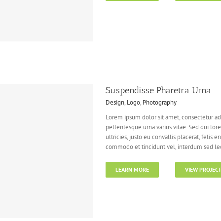
Suspendisse Pharetra Urna
Design
,
Logo
,
Photography
Lorem ipsum dolor sit amet, consectetur adi
pellentesque urna varius vitae. Sed dui lor
ultricies, justo eu convallis placerat, felis e
commodo et tincidunt vel, interdum sed lect
LEARN MORE
VIEW PROJEC