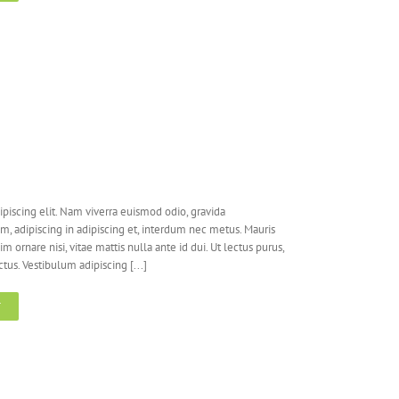
piscing elit. Nam viverra euismod odio, gravida
em, adipiscing in adipiscing et, interdum nec metus. Mauris
nim ornare nisi, vitae mattis nulla ante id dui. Ut lectus purus,
us. Vestibulum adipiscing [...]
T