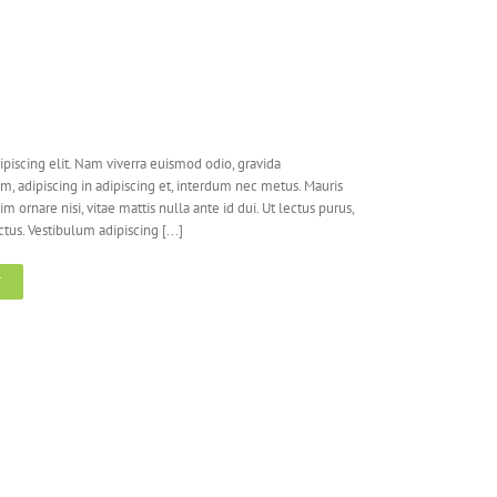
piscing elit. Nam viverra euismod odio, gravida
em, adipiscing in adipiscing et, interdum nec metus. Mauris
nim ornare nisi, vitae mattis nulla ante id dui. Ut lectus purus,
us. Vestibulum adipiscing [...]
T