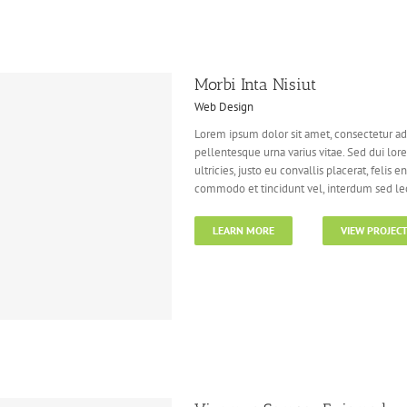
Morbi Inta Nisiut
Web Design
Lorem ipsum dolor sit amet, consectetur adi
pellentesque urna varius vitae. Sed dui lor
ultricies, justo eu convallis placerat, felis e
commodo et tincidunt vel, interdum sed lect
LEARN MORE
VIEW PROJEC