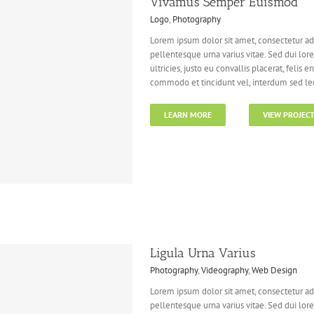
Vivamus Semper Euismod
Logo
,
Photography
Lorem ipsum dolor sit amet, consectetur adi
pellentesque urna varius vitae. Sed dui lor
ultricies, justo eu convallis placerat, felis e
commodo et tincidunt vel, interdum sed lect
LEARN MORE
VIEW PROJEC
Ligula Urna Varius
Photography
,
Videography
,
Web Design
Lorem ipsum dolor sit amet, consectetur adi
pellentesque urna varius vitae. Sed dui lor