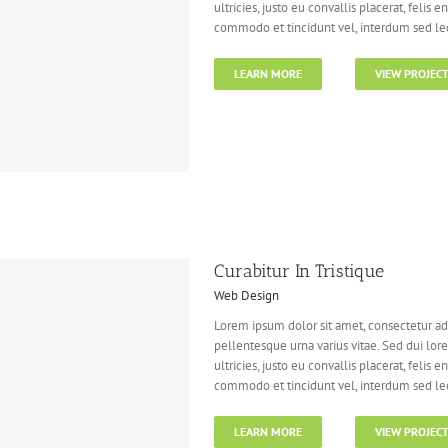
ultricies, justo eu convallis placerat, felis e
commodo et tincidunt vel, interdum sed lect
LEARN MORE
VIEW PROJEC
Curabitur In Tristique
Web Design
Lorem ipsum dolor sit amet, consectetur adi
pellentesque urna varius vitae. Sed dui lor
ultricies, justo eu convallis placerat, felis e
commodo et tincidunt vel, interdum sed lect
LEARN MORE
VIEW PROJEC