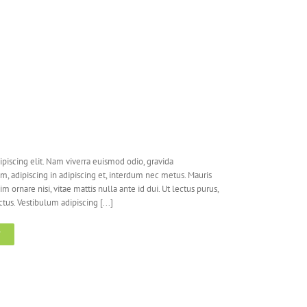
piscing elit. Nam viverra euismod odio, gravida
em, adipiscing in adipiscing et, interdum nec metus. Mauris
nim ornare nisi, vitae mattis nulla ante id dui. Ut lectus purus,
us. Vestibulum adipiscing [...]
T